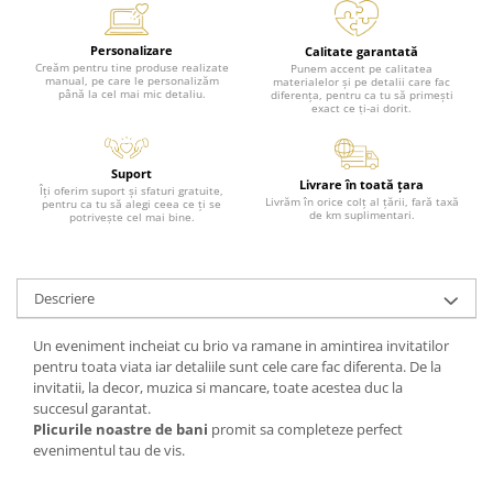
Personalizare
Calitate garantată
Creăm pentru tine produse realizate
Punem accent pe calitatea
manual, pe care le personalizăm
materialelor și pe detalii care fac
până la cel mai mic detaliu.
diferența, pentru ca tu să primești
exact ce ți-ai dorit.
Suport
Livrare în toată țara
Îți oferim suport și sfaturi gratuite,
Livrăm în orice colț al țării, fară taxă
pentru ca tu să alegi ceea ce ți se
de km suplimentari.
potrivește cel mai bine.
Descriere
Un eveniment incheiat cu brio va ramane in amintirea invitatilor
pentru toata viata iar detaliile sunt cele care fac diferenta. De la
invitatii, la decor, muzica si mancare, toate acestea duc la
succesul garantat.
Plicurile noastre de bani
promit sa completeze perfect
evenimentul tau de vis.
----------------------------------------------------------------