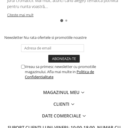
jurul cromaticii. Mai mult, atunci când alegeți tematica potrivită
pentru nunta voastră,...
Citeste mai mult
Newsletter
Nu rata ofertele si promotiile noastre
Vreau sa primesc newsletter cu promotiile
magazinului. Afla mai multe in
Politica de
Confidentialitate
MAGAZINUL MEU
CLIENTI
DATE COMERCIALE
SUPORT CLIENTI
LUNI-VINERI: 10:00-18:00, NUMAR CU