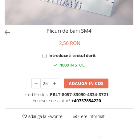
Invitații de botez
Plicuri pentru bani Botez
Accesorii și decor botez
Lumânări botez
Plicuri de bani SM4
Mărturii botez
2,50 RON
Pahare botez
Toppers Candy bar
Introduceti textul dorit
Trusouri botez
1000
IN STOC
Etichete marturii botez
ADAUGA IN COS
Cod Produs:
PBLT-8057-83090-4334-3721
Ai nevoie de ajutor?
+40757854220
Adauga la Favorite
Cere informatii