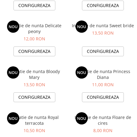
Invitații de botez
CONFIGUREAZA
CONFIGUREAZA
Plicuri pentru bani Botez
Accesorii și decor botez
Invitatie de nunta Delicate
Invitatie de nunta Sweet bride
NOU
NOU
Lumânări botez
peony
13,50 RON
Mărturii botez
12,00 RON
Pahare botez
CONFIGUREAZA
CONFIGUREAZA
Toppers Candy bar
Trusouri botez
Etichete marturii botez
Invitatie de nunta Bloody
Invitatie de nunta Princess
NOU
NOU
Mary
Diana
13,50 RON
11,00 RON
CONFIGUREAZA
CONFIGUREAZA
Invitatie de nunta Royal
Invitatie de nunta Floare de
NOU
NOU
terracota
cires
10,50 RON
8,00 RON