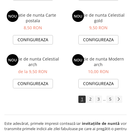
Invitatie de nunta Carte
Invitatie de nunta Celestial
NOU
NOU
postala
gold
8,50 RON
9,50 RON
CONFIGUREAZA
CONFIGUREAZA
Invitatie de nunta Celestial
Invitatie de nunta Modern
NOU
NOU
arch
arch
de la 9,50 RON
10,00 RON
CONFIGUREAZA
CONFIGUREAZA
1
2
3
5
...
Este adevărat, primele impresii contează iar
invitațiile de nuntă
vor
transmite primele indicii ale zilei fabuloase pe care ai pregătit-o pentru