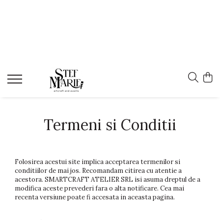
CADOURI
NUNTĂ
BOTEZ
ANIVERSĂRI
Agende si notebook-uri
Accesorii și decor nuntă
Colecții
Tăvițe pentru moț
Carnete ironice
Accesorii de par pentru mirese
Colecția Animalele Pădurii
Căni
Agenda miresei
Colecția Blue Bunny
Cutiuțe verighete
Colecția Circus Party
Căni ceramică
Mărturii nuntă
Colecția Gloria
Căni emailate
Ochelari personalizați
Colecția Grădina cu fluturi
Termeni si Conditii
Cana miresei
Pahare nuntă
Colecția Harta piratilor
Căni de toamna
Umerașe nuntă
Colecția Inorogi
Pin-uri metalice
Papetărie nuntă
Colecția Nestemate și unicorni
Folosirea acestui site implica acceptarea termenilor si
Cadouri barbati
Colecția Pink Bunny
conditiilor de mai jos. Recomandam citirea cu atentie a
Etichete marturii nunta
acestora. SMARTCRAFT ATELIER SRL isi asuma dreptul de a
Colecția Safari Joy
Invitații de nuntă
modifica aceste prevederi fara o alta notificare. Cea mai
Colecția Sonia
recenta versiune poate fi accesata in aceasta pagina.
Meniuri nuntă
Colecția Spaceship
Plicuri pentru bani Nunta