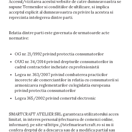
Invitații de botez
Accesul/vizitarea acestui website de catre dumneavoastra se
supune Termenilor si conditiilor de ultilizare, si implica
Plicuri pentru bani Botez
acceptul explicit al dumneavoastra cu privire la acestea si
reprezinta intelegerea dintre parti.
Accesorii și decor botez
Lumânări botez
Relatia dintre parti este guvernata de urmatoarele acte
Mărturii botez
normative:
Pahare botez
Toppers Candy bar
OG nr. 21/1992 privind protectia consumatorilor
Trusouri botez
OUG nr. 34/2014 privind drepturile consumatorilor in
Etichete marturii botez
cadrul contractelor incheiate cu profesionistii
Legea nr. 363/2007 privind combaterea practicilor
incorecte ale comerciantilor in relatia cu consumatorii si
armonizarea reglementarilor cu legislatia europeana
privind protectia consumatorilor
Legea 365/2002 privind comertul electronic
SMARTCRAFT ATELIER SRL garanteaza utilizatorului acces
limitat, in interes personal (efectuarea de comenzi online,
informare), pe site-ul https://stefmarieartcraft.ro si nu ii
confera dreptul de a descarca sau de a modifica partial sau