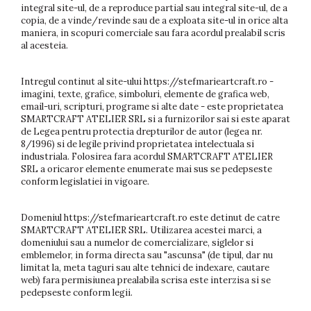
integral site-ul, de a reproduce partial sau integral site-ul, de a
copia, de a vinde/revinde sau de a exploata site-ul in orice alta
maniera, in scopuri comerciale sau fara acordul prealabil scris
al acesteia.
Intregul continut al site-ului https://stefmarieartcraft.ro -
imagini, texte, grafice, simboluri, elemente de grafica web,
email-uri, scripturi, programe si alte date - este proprietatea
SMARTCRAFT ATELIER SRL si a furnizorilor sai si este aparat
de Legea pentru protectia drepturilor de autor (legea nr.
8/1996) si de legile privind proprietatea intelectuala si
industriala. Folosirea fara acordul SMARTCRAFT ATELIER
SRL a oricaror elemente enumerate mai sus se pedepseste
conform legislatiei in vigoare.
Domeniul https://stefmarieartcraft.ro este detinut de catre
SMARTCRAFT ATELIER SRL. Utilizarea acestei marci, a
domeniului sau a numelor de comercializare, siglelor si
emblemelor, in forma directa sau "ascunsa" (de tipul, dar nu
limitat la, meta taguri sau alte tehnici de indexare, cautare
web) fara permisiunea prealabila scrisa este interzisa si se
pedepseste conform legii.