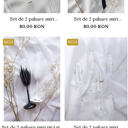
Set de 2 pahare miri
Set de 2 pahare miri
personalizate cu cristale
personalizate - Wifey and
80,00 RON
80,00 RON
Hubby
NOU
NOU
Set de 2 pahare miri pictate
Set de 2 pahare miri