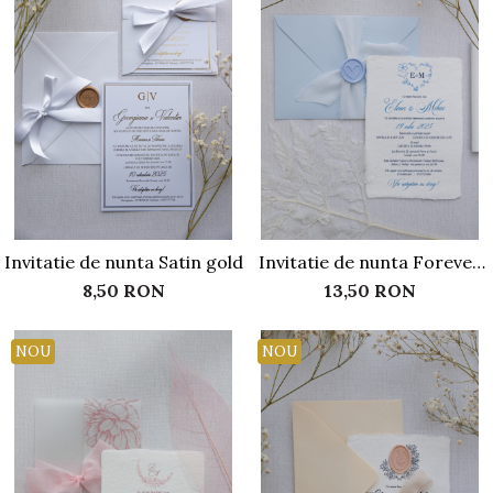
Invitatie de nunta Satin gold
Invitatie de nunta Forever
love
8,50 RON
13,50 RON
NOU
NOU