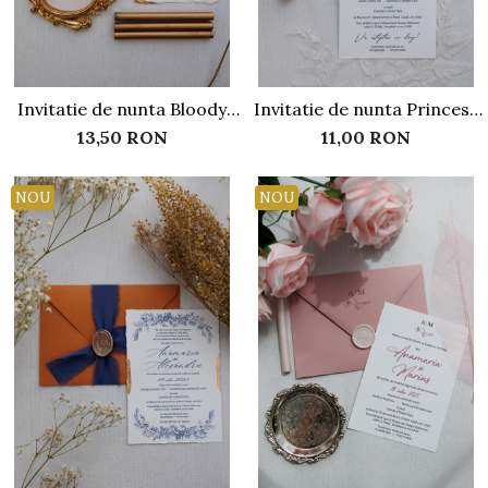
Invitatie de nunta Bloody
Invitatie de nunta Princess
Mary
Diana
13,50 RON
11,00 RON
NOU
NOU