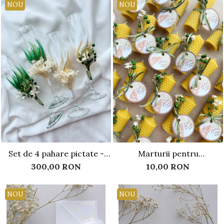
NOU
NOU
Set de 4 pahare pictate -
Marturii pentru
alb/verde smarald si auriu
nunta/botez - Lumanare
300,00 RON
10,00 RON
cu flori uscate si criogenate
fagure personalizata
NOU
NOU