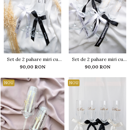
Set de 2 pahare miri cu
Set de 2 pahare miri cu
initiale si panglica
panglica si text auriu
90,00 RON
90,00 RON
personalizata
NOU
NOU