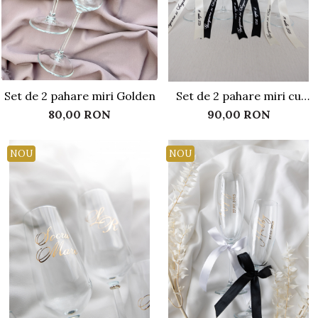
Set de 2 pahare miri Golden
Set de 2 pahare miri cu
panglica personalizata
80,00 RON
90,00 RON
NOU
NOU