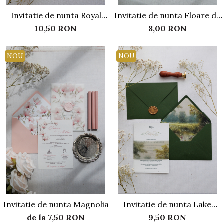
Invitatie de nunta Royal
Invitatie de nunta Floare de
terracota
cires
10,50 RON
8,00 RON
NOU
NOU
Invitatie de nunta Magnolia
Invitatie de nunta Lake
forest
de la 7,50 RON
9,50 RON