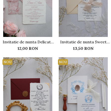
Invitatie de nunta Delicate
Invitatie de nunta Sweet
peony
bride
12,00 RON
13,50 RON
NOU
NOU