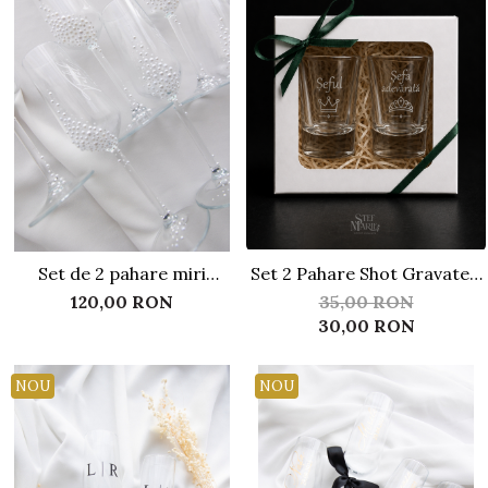
Invitații de botez
Plicuri pentru bani Botez
Accesorii și decor botez
Lumânări botez
Mărturii botez
Pahare botez
Toppers Candy bar
Trusouri botez
Etichete marturii botez
Set de 2 pahare miri
Set 2 Pahare Shot Gravate -
personalizate, cu perle si
Mărturii Nuntă
120,00 RON
35,00 RON
text alb
Personalizate pentru
30,00 RON
Cupluri
NOU
NOU