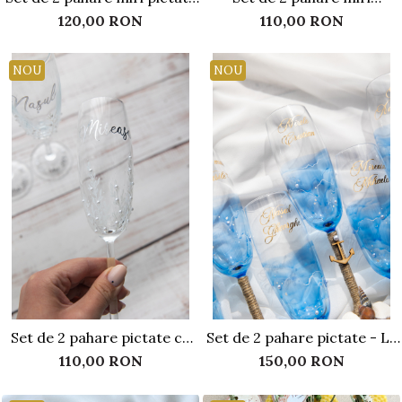
- Feather spark
personalizate, cu perle
120,00 RON
110,00 RON
NOU
NOU
Set de 2 pahare pictate cu
Set de 2 pahare pictate - La
crengute albe si perle
malul marii
110,00 RON
150,00 RON