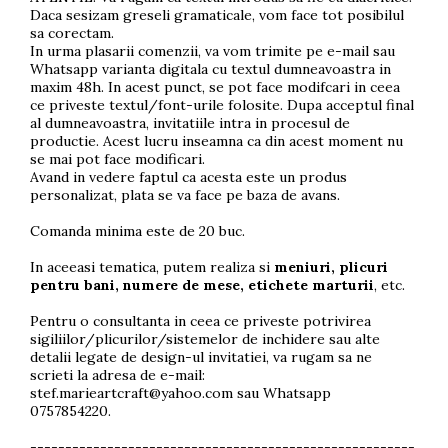
Daca sesizam greseli gramaticale, vom face tot posibilul
sa corectam.
In urma plasarii comenzii, va vom trimite pe e-mail sau
Whatsapp varianta digitala cu textul dumneavoastra in
maxim 48h. In acest punct, se pot face modifcari in ceea
ce priveste textul/font-urile folosite. Dupa acceptul final
al dumneavoastra, invitatiile intra in procesul de
productie. Acest lucru inseamna ca din acest moment nu
se mai pot face modificari.
Avand in vedere faptul ca acesta este un produs
personalizat, plata se va face pe baza de avans.
Comanda minima este de 20 buc.
In aceeasi tematica, putem realiza si
meniuri, plicuri
pentru bani, numere de mese, etichete marturii
, etc.
Pentru o consultanta in ceea ce priveste potrivirea
sigiliilor/plicurilor/sistemelor de inchidere sau alte
detalii legate de design-ul invitatiei, va rugam sa ne
scrieti la adresa de e-mail:
stef.marieartcraft@yahoo.com
sau Whatsapp
0757854220.
-------------------------------------------------------