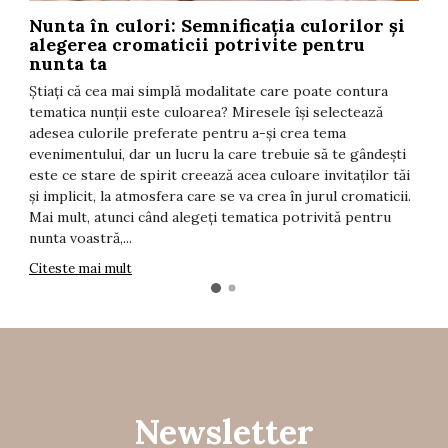
Nunta în culori: Semnificația culorilor și
T
alegerea cromaticii potrivite pentru
F
nunta ta
t
Știați că cea mai simplă modalitate care poate contura
î
tematica nunții este culoarea? Miresele își selectează
i
adesea culorile preferate pentru a-și crea tema
d
evenimentului, dar un lucru la care trebuie să te gândești
s
este ce stare de spirit creează acea culoare invitaților tăi
T
și implicit, la atmosfera care se va crea în jurul cromaticii.
C
Mai mult, atunci când alegeți tematica potrivită pentru
nunta voastră,...
Citeste mai mult
Newsletter