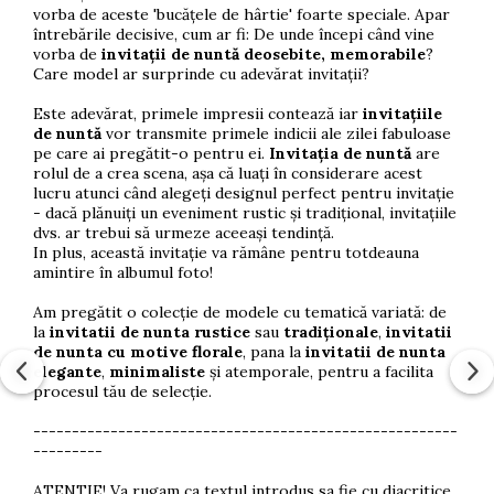
vorba de aceste 'bucățele de hârtie' foarte speciale. Apar
întrebările decisive, cum ar fi: De unde începi când vine
vorba de
invitații de nuntă deosebite, memorabile
?
Care model ar surprinde cu adevărat invitații?
Este adevărat, primele impresii contează iar
invitațiile
de nuntă
vor transmite primele indicii ale zilei fabuloase
pe care ai pregătit-o pentru ei.
Invitația de nuntă
are
rolul de a crea scena, așa că luați în considerare acest
lucru atunci când alegeți designul perfect pentru invitație
- dacă plănuiți un eveniment rustic și tradițional, invitațiile
dvs. ar trebui să urmeze aceeași tendință.
In plus, această invitație va rămâne pentru totdeauna
amintire în albumul foto!
Am pregătit o colecție de modele cu tematică variată: de
la
invitatii de nunta rustice
sau
tradiționale
,
invitatii
de nunta cu motive florale
, pana la
invitatii de nunta
elegante
,
minimaliste
și atemporale, pentru a facilita
procesul tău de selecție.
-------------------------------------------------------
---------
ATENTIE! Va rugam ca textul introdus sa fie cu diacritice.