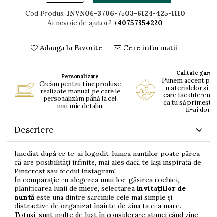
Cod Produs:
INVN06-3706-7503-6124-425-1110
Ai nevoie de ajutor?
+40757854220
Adauga la Favorite
Cere informatii
Calitate garan
Personalizare
Punem accent pe c
Creăm pentru tine produse
materialelor și pe
realizate manual, pe care le
care fac diferența
personalizăm până la cel
ca tu să primești 
mai mic detaliu.
ți-ai dorit.
Descriere
Imediat după ce te-ai logodit, lumea nunților poate părea
că are posibilități infinite, mai ales dacă te lași inspirată de
Pinterest sau feedul Instagram!
În comparație cu alegerea unui loc, găsirea rochiei,
planificarea lunii de miere, selectarea
invitațiilor de
nuntă
este una dintre sarcinile cele mai simple și
distractive de organizat înainte de ziua ta cea mare.
Totusi, sunt multe de luat în considerare atunci când vine