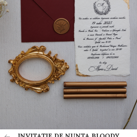
Invitații de botez
Plicuri pentru bani Botez
Accesorii și decor botez
Lumânări botez
Mărturii botez
Pahare botez
Toppers Candy bar
Trusouri botez
Etichete marturii botez
INVITATIE DE NUNTA BLOODY