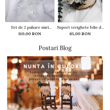
Set de 2 pahare miri
Suport verighete felie de
personalizate, cu perle
lemn - Flori criogenate
110,00 RON
65,00 RON
Postari Blog