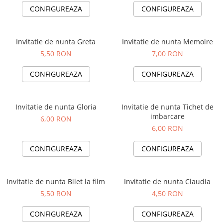
Invitații de botez
CONFIGUREAZA
CONFIGUREAZA
Plicuri pentru bani Botez
Accesorii și decor botez
Invitatie de nunta Greta
Invitatie de nunta Memoire
Lumânări botez
5,50 RON
7,00 RON
Mărturii botez
Pahare botez
CONFIGUREAZA
CONFIGUREAZA
Toppers Candy bar
Trusouri botez
Invitatie de nunta Gloria
Invitatie de nunta Tichet de
Etichete marturii botez
imbarcare
6,00 RON
6,00 RON
CONFIGUREAZA
CONFIGUREAZA
Invitatie de nunta Bilet la film
Invitatie de nunta Claudia
5,50 RON
4,50 RON
CONFIGUREAZA
CONFIGUREAZA