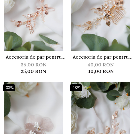
Accesoriu de par pentru
Accesoriu de par pentru
mirese ACP06
mirese ACP07
35,00 RON
40,00 RON
25,00 RON
30,00 RON
-33%
-18%