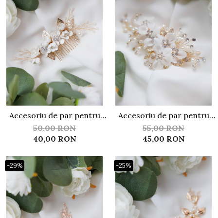
Accesoriu de par pentru
Accesoriu de par pentru
mirese ACP04
mirese ACP05
50,00 RON
55,00 RON
40,00 RON
45,00 RON
-29%
-25%