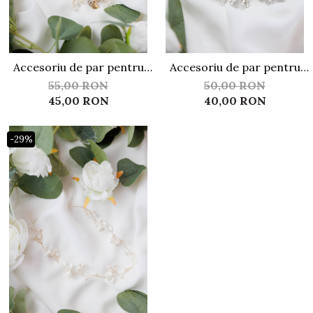
Accesoriu de par pentru
Accesoriu de par pentru
mirese ACP14
mirese ACP01
55,00 RON
50,00 RON
45,00 RON
40,00 RON
-29%