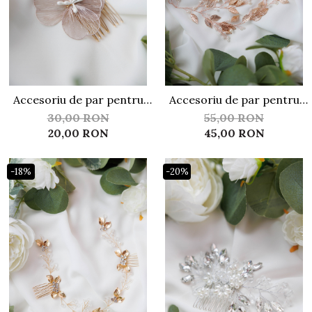
Accesoriu de par pentru
Accesoriu de par pentru
mirese ACP08
mirese ACP12
30,00 RON
55,00 RON
20,00 RON
45,00 RON
-18%
-20%