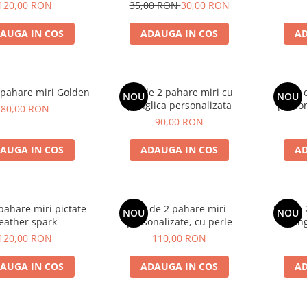
alb
pentru Cupluri
p
120,00 RON
35,00 RON
30,00 RON
AUGA IN COS
ADAUGA IN COS
AD
 pahare miri Golden
Set de 2 pahare miri cu
Set 
NOU
NOU
panglica personalizata
person
80,00 RON
90,00 RON
AUGA IN COS
ADAUGA IN COS
AD
pahare miri pictate -
Set de 2 pahare miri
Set de 
NOU
NOU
eather spark
personalizate, cu perle
creng
120,00 RON
110,00 RON
AUGA IN COS
ADAUGA IN COS
AD