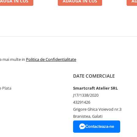
AUGA IN COS
ADAUGA IN COS
AD
la mai multe in
Politica de Confidentialitate
DATE COMERCIALE
 Plata
Smartcraft Atelier SRL
J17/1338/2020
43291426
Grigore Ghica Voievod nr.3
Branistea, Galati
Contacteaza-ne