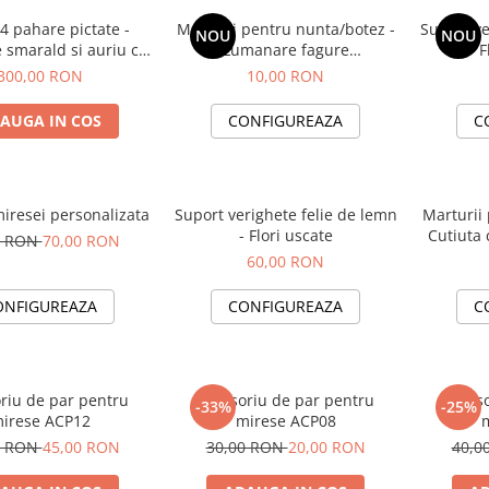
 4 pahare pictate -
Marturii pentru nunta/botez -
Suport ve
NOU
NOU
 smarald si auriu cu
Lumanare fagure
- 
scate si criogenate
personalizata
300,00 RON
10,00 RON
AUGA IN COS
CONFIGUREAZA
C
iresei personalizata
Suport verighete felie de lemn
Marturii
- Flori uscate
Cutiuta 
0 RON
70,00 RON
d
60,00 RON
ONFIGUREAZA
CONFIGUREAZA
C
riu de par pentru
Accesoriu de par pentru
Acceso
-33%
-25%
irese ACP12
mirese ACP08
0 RON
45,00 RON
30,00 RON
20,00 RON
40,0