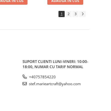
AUGA IN COS
ADAUGA IN COS
1
2
3
SUPORT CLIENTI
LUNI-VINERI: 10:00-
18:00, NUMAR CU TARIF NORMAL
+40757854220
stef.marieartcraft@yahoo.com