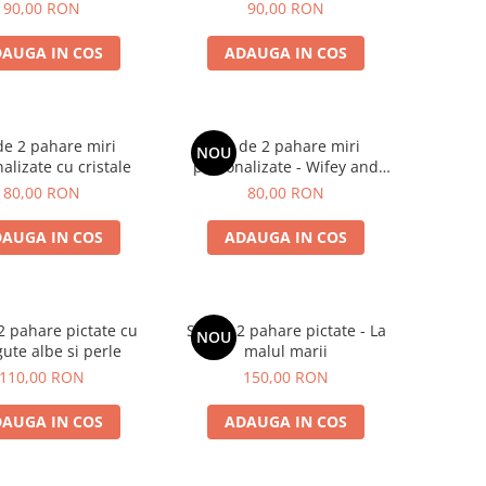
ersonalizata
90,00 RON
90,00 RON
AUGA IN COS
ADAUGA IN COS
de 2 pahare miri
Set de 2 pahare miri
NOU
alizate cu cristale
personalizate - Wifey and
Hubby
80,00 RON
80,00 RON
AUGA IN COS
ADAUGA IN COS
2 pahare pictate cu
Set de 2 pahare pictate - La
NOU
ute albe si perle
malul marii
110,00 RON
150,00 RON
AUGA IN COS
ADAUGA IN COS