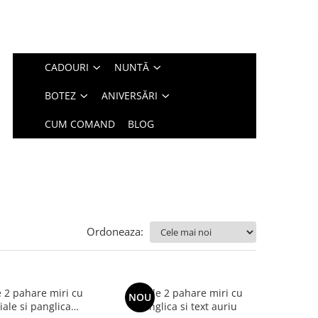
CADOURI
NUNTĂ
BOTEZ
ANIVERSĂRI
CUM COMAND
BLOG
Ordoneaza:
e 2 pahare miri cu
Set de 2 pahare miri cu
NOU
tiale si panglica
panglica si text auriu