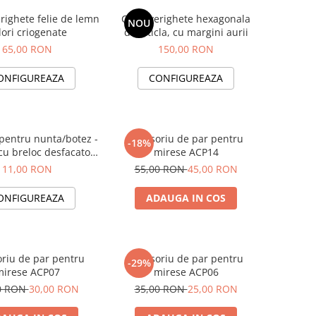
righete felie de lemn
Cutie verighete hexagonala
NOU
Flori criogenate
din sticla, cu margini aurii
65,00 RON
150,00 RON
ONFIGUREAZA
CONFIGUREAZA
 pentru nunta/botez -
Accesoriu de par pentru
-18%
cu breloc desfacator
mirese ACP14
e sticle cheie
11,00 RON
55,00 RON
45,00 RON
ONFIGUREAZA
ADAUGA IN COS
riu de par pentru
Accesoriu de par pentru
-29%
mirese ACP07
mirese ACP06
0 RON
30,00 RON
35,00 RON
25,00 RON