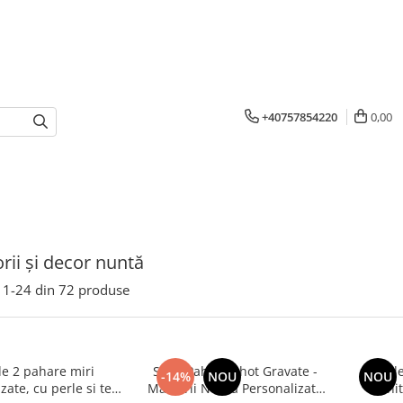
+40757854220
0,00
rii și decor nuntă
1-
24
din
72
produse
de 2 pahare miri
Set 2 Pahare Shot Gravate -
Set d
-14%
NOU
NOU
zate, cu perle si text
Mărturii Nuntă Personalizate
ini