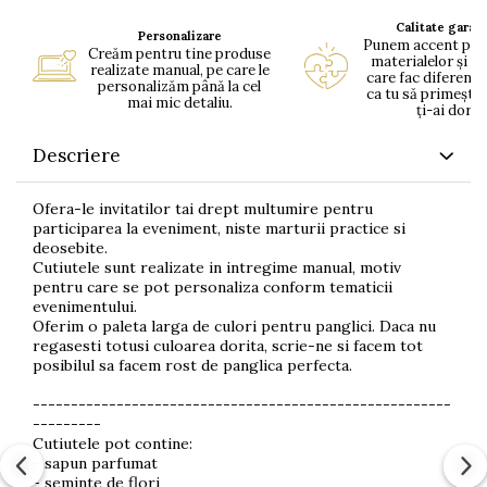
Calitate garan
Personalizare
Punem accent pe c
Creăm pentru tine produse
materialelor și pe
realizate manual, pe care le
care fac diferența
personalizăm până la cel
ca tu să primești 
mai mic detaliu.
ți-ai dorit.
Descriere
Ofera-le invitatilor tai drept multumire pentru
participarea la eveniment, niste marturii practice si
deosebite.
Cutiutele sunt realizate in intregime manual, motiv
pentru care se pot personaliza conform tematicii
evenimentului.
Oferim o paleta larga de culori pentru panglici. Daca nu
regasesti totusi culoarea dorita, scrie-ne si facem tot
posibilul sa facem rost de panglica perfecta.
-------------------------------------------------------
---------
Cutiutele pot contine:
- sapun parfumat
- seminte de flori