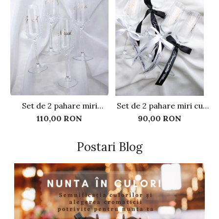
Set de 2 pahare miri
Set de 2 pahare miri cu
personalizate, cu perle
panglica si text auriu
h
110,00 RON
90,00 RON
Postari Blog