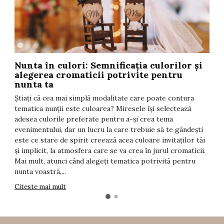
Nunta în culori: Semnificația culorilor și
T
alegerea cromaticii potrivite pentru
F
nunta ta
t
Știați că cea mai simplă modalitate care poate contura
î
tematica nunții este culoarea? Miresele își selectează
i
adesea culorile preferate pentru a-și crea tema
d
evenimentului, dar un lucru la care trebuie să te gândești
s
este ce stare de spirit creează acea culoare invitaților tăi
T
și implicit, la atmosfera care se va crea în jurul cromaticii.
C
Mai mult, atunci când alegeți tematica potrivită pentru
nunta voastră,...
Citeste mai mult