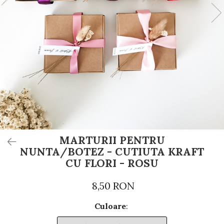
Invitații de botez
Plicuri pentru bani Botez
Accesorii și decor botez
Lumânări botez
Mărturii botez
Pahare botez
Toppers Candy bar
Trusouri botez
Etichete marturii botez
MARTURII PENTRU
NUNTA/BOTEZ - CUTIUTA KRAFT
CU FLORI - ROSU
8,50 RON
Culoare
: