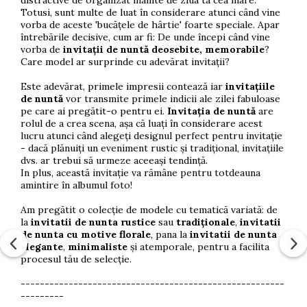
Totusi, sunt multe de luat în considerare atunci când vine
vorba de aceste 'bucățele de hârtie' foarte speciale. Apar
întrebările decisive, cum ar fi: De unde începi când vine
vorba de
invitații de nuntă deosebite, memorabile
?
Care model ar surprinde cu adevărat invitații?
Este adevărat, primele impresii contează iar
invitațiile
de nuntă
vor transmite primele indicii ale zilei fabuloase
pe care ai pregătit-o pentru ei.
Invitația de nuntă
are
rolul de a crea scena, așa că luați în considerare acest
lucru atunci când alegeți designul perfect pentru invitație
- dacă plănuiți un eveniment rustic și tradițional, invitațiile
dvs. ar trebui să urmeze aceeași tendință.
In plus, această invitație va rămâne pentru totdeauna
amintire în albumul foto!
Am pregătit o colecție de modele cu tematică variată: de
la
invitatii de nunta rustice
sau
tradiționale
,
invitatii
de nunta cu motive florale
, pana la
invitatii de nunta
elegante
,
minimaliste
și atemporale, pentru a facilita
procesul tău de selecție.
-------------------------------------------------------
---------