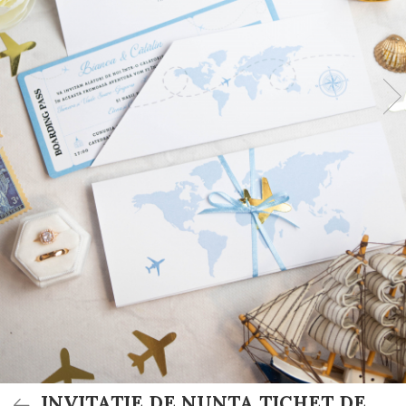
Invitații de botez
Plicuri pentru bani Botez
Accesorii și decor botez
Lumânări botez
Mărturii botez
Pahare botez
Toppers Candy bar
Trusouri botez
Etichete marturii botez
INVITATIE DE NUNTA TICHET DE