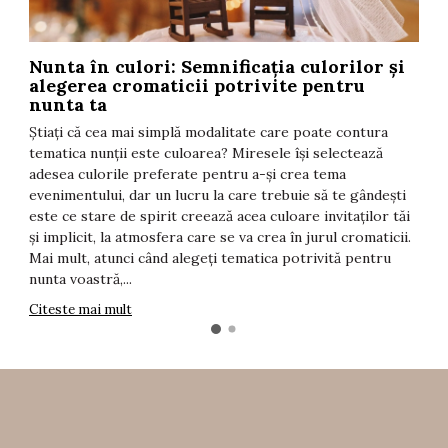
Nunta în culori: Semnificația culorilor și
T
alegerea cromaticii potrivite pentru
F
nunta ta
t
Știați că cea mai simplă modalitate care poate contura
î
tematica nunții este culoarea? Miresele își selectează
i
adesea culorile preferate pentru a-și crea tema
d
evenimentului, dar un lucru la care trebuie să te gândești
s
este ce stare de spirit creează acea culoare invitaților tăi
T
și implicit, la atmosfera care se va crea în jurul cromaticii.
C
Mai mult, atunci când alegeți tematica potrivită pentru
nunta voastră,...
Citeste mai mult