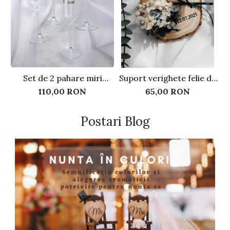
Set de 2 pahare miri
Suport verighete felie de
personalizate, cu perle
lemn - Flori criogenate
110,00 RON
65,00 RON
Postari Blog