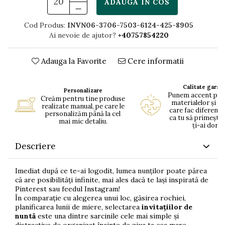
ADAUGA IN COS
Cod Produs:
INVN06-3706-7503-6124-425-8905
Ai nevoie de ajutor?
+40757854220
Adauga la Favorite
Cere informatii
Calitate garan
Personalizare
Punem accent pe c
Creăm pentru tine produse
materialelor și pe
realizate manual, pe care le
care fac diferența
personalizăm până la cel
ca tu să primești 
mai mic detaliu.
ți-ai dorit.
Descriere
Imediat după ce te-ai logodit, lumea nunților poate părea
că are posibilități infinite, mai ales dacă te lași inspirată de
Pinterest sau feedul Instagram!
În comparație cu alegerea unui loc, găsirea rochiei,
planificarea lunii de miere, selectarea
invitațiilor de
nuntă
este una dintre sarcinile cele mai simple și
distractive de organizat înainte de ziua ta cea mare.