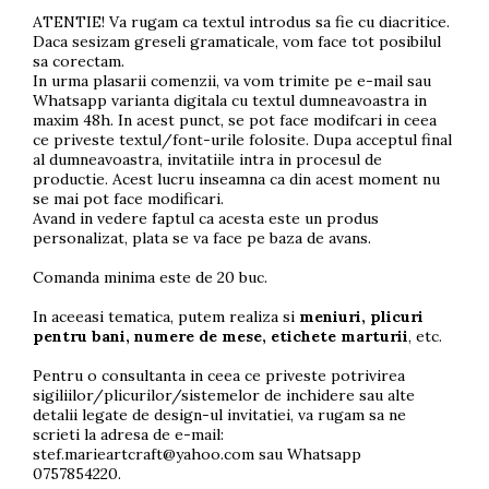
ATENTIE! Va rugam ca textul introdus sa fie cu diacritice.
Daca sesizam greseli gramaticale, vom face tot posibilul
sa corectam.
In urma plasarii comenzii, va vom trimite pe e-mail sau
Whatsapp varianta digitala cu textul dumneavoastra in
maxim 48h. In acest punct, se pot face modifcari in ceea
ce priveste textul/font-urile folosite. Dupa acceptul final
al dumneavoastra, invitatiile intra in procesul de
productie. Acest lucru inseamna ca din acest moment nu
se mai pot face modificari.
Avand in vedere faptul ca acesta este un produs
personalizat, plata se va face pe baza de avans.
Comanda minima este de 20 buc.
In aceeasi tematica, putem realiza si
meniuri, plicuri
pentru bani, numere de mese, etichete marturii
, etc.
Pentru o consultanta in ceea ce priveste potrivirea
sigiliilor/plicurilor/sistemelor de inchidere sau alte
detalii legate de design-ul invitatiei, va rugam sa ne
scrieti la adresa de e-mail:
stef.marieartcraft@yahoo.com
sau Whatsapp
0757854220.