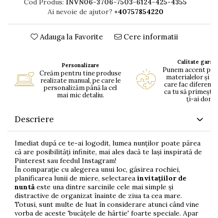
Cod Produs:
INVN06-3706-7503-6124-425-4355
Ai nevoie de ajutor?
+40757854220
Adauga la Favorite
Cere informatii
Calitate garan
Personalizare
Punem accent pe c
Creăm pentru tine produse
materialelor și pe
realizate manual, pe care le
care fac diferența
personalizăm până la cel
ca tu să primești 
mai mic detaliu.
ți-ai dorit.
Descriere
Imediat după ce te-ai logodit, lumea nunților poate părea
că are posibilități infinite, mai ales dacă te lași inspirată de
Pinterest sau feedul Instagram!
În comparație cu alegerea unui loc, găsirea rochiei,
planificarea lunii de miere, selectarea
invitațiilor de
nuntă
este una dintre sarcinile cele mai simple și
distractive de organizat înainte de ziua ta cea mare.
Totusi, sunt multe de luat în considerare atunci când vine
vorba de aceste 'bucățele de hârtie' foarte speciale. Apar