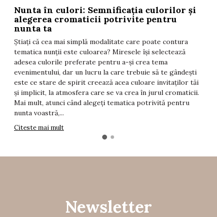
Nunta în culori: Semnificația culorilor și
T
alegerea cromaticii potrivite pentru
F
nunta ta
t
Știați că cea mai simplă modalitate care poate contura
î
tematica nunții este culoarea? Miresele își selectează
i
adesea culorile preferate pentru a-și crea tema
d
evenimentului, dar un lucru la care trebuie să te gândești
s
este ce stare de spirit creează acea culoare invitaților tăi
T
și implicit, la atmosfera care se va crea în jurul cromaticii.
C
Mai mult, atunci când alegeți tematica potrivită pentru
nunta voastră,...
Citeste mai mult
Newsletter