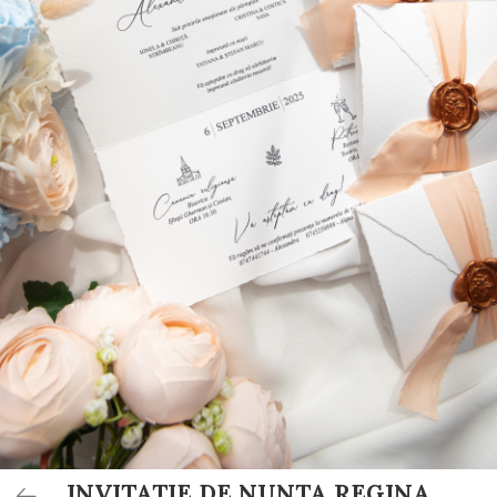
Invitații de botez
Plicuri pentru bani Botez
Accesorii și decor botez
Lumânări botez
Mărturii botez
Pahare botez
Toppers Candy bar
Trusouri botez
Etichete marturii botez
INVITATIE DE NUNTA REGINA