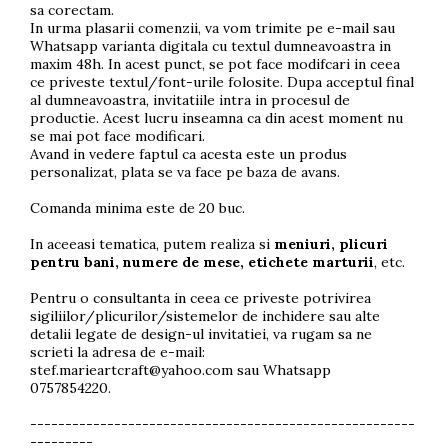
sa corectam.
In urma plasarii comenzii, va vom trimite pe e-mail sau
Whatsapp varianta digitala cu textul dumneavoastra in
maxim 48h. In acest punct, se pot face modifcari in ceea
ce priveste textul/font-urile folosite. Dupa acceptul final
al dumneavoastra, invitatiile intra in procesul de
productie. Acest lucru inseamna ca din acest moment nu
se mai pot face modificari.
Avand in vedere faptul ca acesta este un produs
personalizat, plata se va face pe baza de avans.
Comanda minima este de 20 buc.
In aceeasi tematica, putem realiza si
meniuri, plicuri
pentru bani, numere de mese, etichete marturii
, etc.
Pentru o consultanta in ceea ce priveste potrivirea
sigiliilor/plicurilor/sistemelor de inchidere sau alte
detalii legate de design-ul invitatiei, va rugam sa ne
scrieti la adresa de e-mail:
stef.marieartcraft@yahoo.com
sau Whatsapp
0757854220.
-------------------------------------------------------
---------