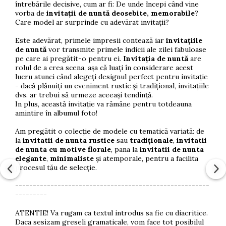
întrebările decisive, cum ar fi: De unde începi când vine
vorba de
invitații de nuntă deosebite, memorabile
?
Care model ar surprinde cu adevărat invitații?
Este adevărat, primele impresii contează iar
invitațiile
de nuntă
vor transmite primele indicii ale zilei fabuloase
pe care ai pregătit-o pentru ei.
Invitația de nuntă
are
rolul de a crea scena, așa că luați în considerare acest
lucru atunci când alegeți designul perfect pentru invitație
- dacă plănuiți un eveniment rustic și tradițional, invitațiile
dvs. ar trebui să urmeze aceeași tendință.
In plus, această invitație va rămâne pentru totdeauna
amintire în albumul foto!
Am pregătit o colecție de modele cu tematică variată: de
la
invitatii de nunta rustice
sau
tradiționale
,
invitatii
de nunta cu motive florale
, pana la
invitatii de nunta
elegante
,
minimaliste
și atemporale, pentru a facilita
procesul tău de selecție.
-------------------------------------------------------
---------
ATENTIE! Va rugam ca textul introdus sa fie cu diacritice.
Daca sesizam greseli gramaticale, vom face tot posibilul