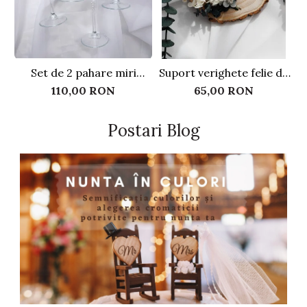
Set de 2 pahare miri
Suport verighete felie de
personalizate, cu perle
lemn - Flori criogenate
110,00 RON
65,00 RON
Postari Blog