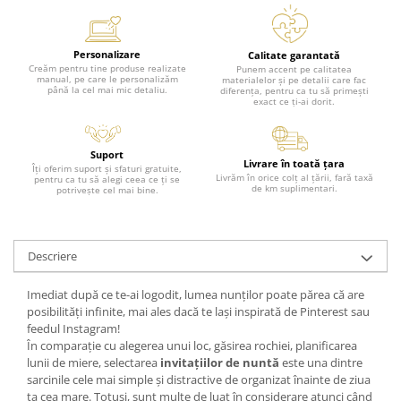
Personalizare
Calitate garantată
Creăm pentru tine produse realizate
Punem accent pe calitatea
manual, pe care le personalizăm
materialelor și pe detalii care fac
până la cel mai mic detaliu.
diferența, pentru ca tu să primești
exact ce ți-ai dorit.
Suport
Livrare în toată țara
Îți oferim suport și sfaturi gratuite,
Livrăm în orice colț al țării, fară taxă
pentru ca tu să alegi ceea ce ți se
de km suplimentari.
potrivește cel mai bine.
Descriere
Imediat după ce te-ai logodit, lumea nunților poate părea că are
posibilități infinite, mai ales dacă te lași inspirată de Pinterest sau
feedul Instagram!
În comparație cu alegerea unui loc, găsirea rochiei, planificarea
lunii de miere, selectarea
invitațiilor de nuntă
este una dintre
sarcinile cele mai simple și distractive de organizat înainte de ziua
ta cea mare. Totusi, sunt multe de luat în considerare atunci când