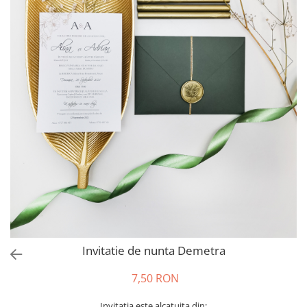
Invitații de botez
Plicuri pentru bani Botez
Accesorii și decor botez
Lumânări botez
Mărturii botez
Pahare botez
Toppers Candy bar
Trusouri botez
Etichete marturii botez
Invitatie de nunta Demetra
7,50 RON
Invitatia este alcatuita din: