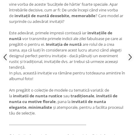
vine vorba de aceste 'bucățele de hârtie' foarte speciale. Apar
întrebările decisive, cum ar fi: De unde începi când vine vorba
de
invitații de nuntă deosebite, memorabile
? Care model ar
surprinde cu adevărat invitații?
Este adevărat, primele impresii contează iar
invitațiile de
nuntă
vor transmite primele indicii ale zilei fabuloase pe care ai
pregătit-o pentru ei.
Invitația de nuntă
are rolul de a crea
scena, așa că luați în considerare acest lucru atunci când alegeți
designul perfect pentru invitație - dacă plănuiți un eveniment
rustic și tradițional, invitațiile dvs. ar trebui să urmeze aceeași
tendință.
In plus, această invitație va rămâne pentru totdeauna amintire în
albumul foto!
Am pregătit o colecție de modele cu tematică variată: de
la
invitatii de nunta rustice
sau
tradiționale
,
invitatii de
nunta cu motive florale
, pana la
invitatii de nunta
elegante
,
minimaliste
și atemporale, pentru a facilita procesul
tău de selecție.
----------------------------------------------------------------