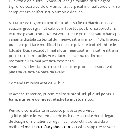
O invitatie de nunta luxoasa, cu design minimalist si elegant.
Sigiliul de ceara verde oliv antichizat si plicul manual verde oliv, se
completeaza perfect intr-o armonie deplina.
ATENTIE! Va rugam ca textul introdus sa fie cu diacritice. Daca
sesizam greseli gramaticale, vom face tot posibilul sa corectam.
In urma plasarii comenzii, va vom trimite pe e-mail sau Whatsapp
varianta digitala cu textul dumneavoastra in maxim 48h. In acest
punct, se pot face modifcari in ceea ce priveste textul/font-urile
folosite. Dupa acceptul final al dumneavoastra, invitatiile intra in
procesul de productie. Acest lucru inseamna ca din acest
moment nu se mai pot face modificari.
Avand in vedere faptul ca acesta este un produs personalizat,
plata se va face pe baza de avans.
Comanda minima este de 20 buc.
In aceeasi tematica, putem realiza si
meniuri, plicuri pentru
bani, numere de mese, etichete marturii
, etc.
Pentru o consultanta in ceea ce priveste potrivirea
sigiliilor/plicurilor/sistemelor de inchidere sau alte detalii legate
de design-ul invitatiei, va rugam sa ne scrieti la adresa de e-
mail:
stef.marieartcraft@yahoo.com
sau Whatsapp 0757854220.