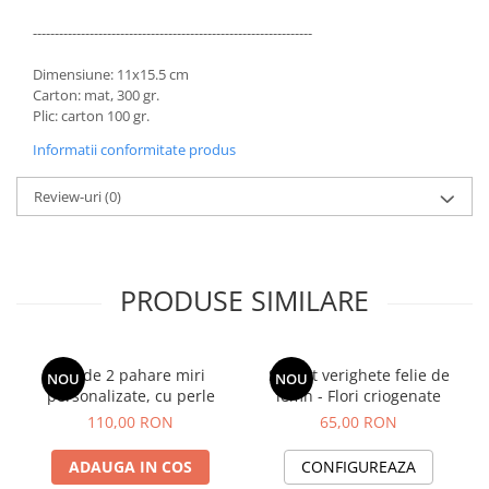
----------------------------------------------------------------
Dimensiune: 11x15.5 cm
Carton: mat, 300 gr.
Plic: carton 100 gr.
Informatii conformitate produs
Review-uri
(0)
PRODUSE SIMILARE
Set de 2 pahare miri
Suport verighete felie de
NOU
NOU
personalizate, cu perle
lemn - Flori criogenate
110,00 RON
65,00 RON
ADAUGA IN COS
CONFIGUREAZA