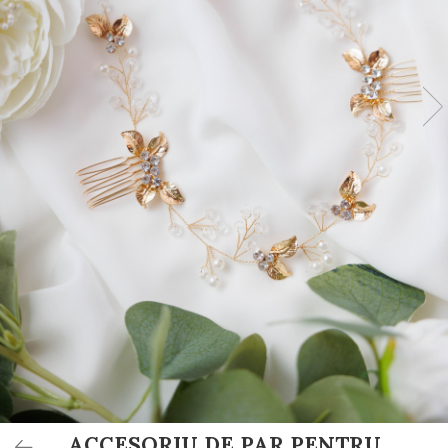
Invitații de botez
Plicuri pentru bani Botez
Accesorii și decor botez
Lumânări botez
Mărturii botez
Pahare botez
Toppers Candy bar
Trusouri botez
Etichete marturii botez
ACCESORIU DE PAR PENTRU