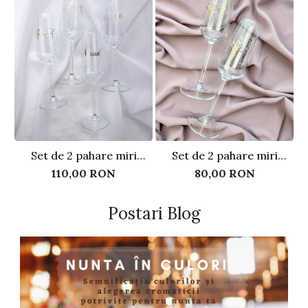
Set de 2 pahare miri
Set de 2 pahare miri
S
personalizate, cu perle
Golden
110,00 RON
80,00 RON
Postari Blog