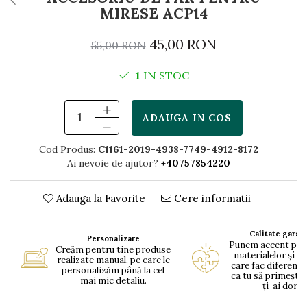
MIRESE ACP14
45,00 RON
55,00 RON
1
IN STOC
ADAUGA IN COS
Cod Produs:
C1161-2019-4938-7749-4912-8172
Ai nevoie de ajutor?
+40757854220
Adauga la Favorite
Cere informatii
Calitate garan
Personalizare
Punem accent pe c
Creăm pentru tine produse
materialelor și pe
realizate manual, pe care le
care fac diferența
personalizăm până la cel
ca tu să primești 
mai mic detaliu.
ți-ai dorit.