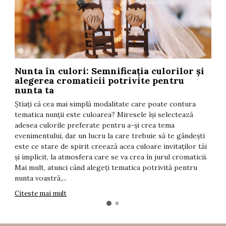
Nunta în culori: Semnificația culorilor și
T
alegerea cromaticii potrivite pentru
F
nunta ta
t
Știați că cea mai simplă modalitate care poate contura
î
tematica nunții este culoarea? Miresele își selectează
i
adesea culorile preferate pentru a-și crea tema
d
evenimentului, dar un lucru la care trebuie să te gândești
s
este ce stare de spirit creează acea culoare invitaților tăi
T
și implicit, la atmosfera care se va crea în jurul cromaticii.
C
Mai mult, atunci când alegeți tematica potrivită pentru
nunta voastră,...
Citeste mai mult