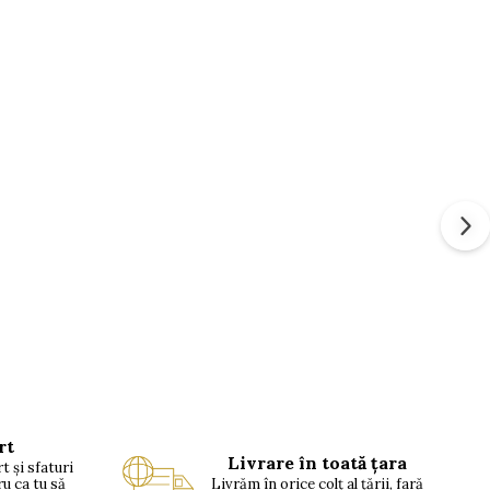
rt
Livrare în toată țara
t și sfaturi
ru ca tu să
Livrăm în orice colț al țării, fară