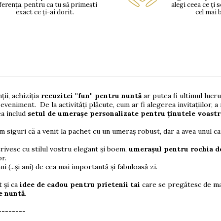
ferența, pentru ca tu să primești
alegi ceea ce ți 
exact ce ți-ai dorit.
cel mai 
ții, achiziția
recuzitei ''fun''
pentru nuntă
ar putea fi ultimul lucru
eveniment. De la activități plăcute, cum ar fi alegerea invitațiilor, 
ea includ
setul de umerașe personalizate pentru ținutele voastre
m siguri că a venit la pachet cu un umeraș robust, dar a avea unul ca
trivesc cu stilul vostru elegant și boem,
umerașul pentru rochia d
or.
 (...și ani) de cea mai importantă și fabuloasă zi.
t și ca
idee de cadou pentru prietenii tai
care se pregătesc de mar
e nuntă
.
--------