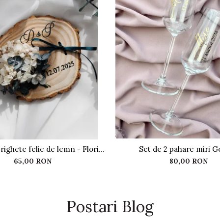
righete felie de lemn - Flori
Set de 2 pahare miri G
criogenate
65,00 RON
80,00 RON
Postari Blog