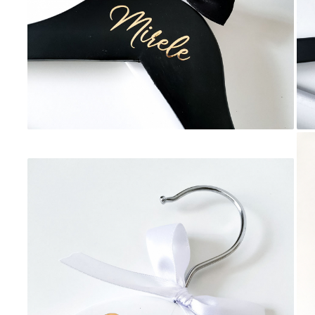
Invitații de botez
Plicuri pentru bani Botez
Accesorii și decor botez
Lumânări botez
Mărturii botez
Pahare botez
Toppers Candy bar
Trusouri botez
Etichete marturii botez