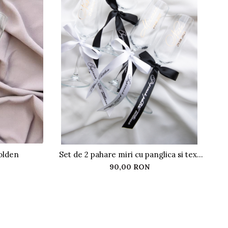
olden
Set de 2 pahare miri cu panglica si text
Set
auriu
90,00 RON