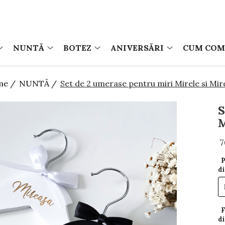
NUNTĂ
BOTEZ
ANIVERSĂRI
CUM CO
me /
NUNTĂ /
Set de 2 umerase pentru miri Mirele si Mir
S
M
7
P
di
F
di