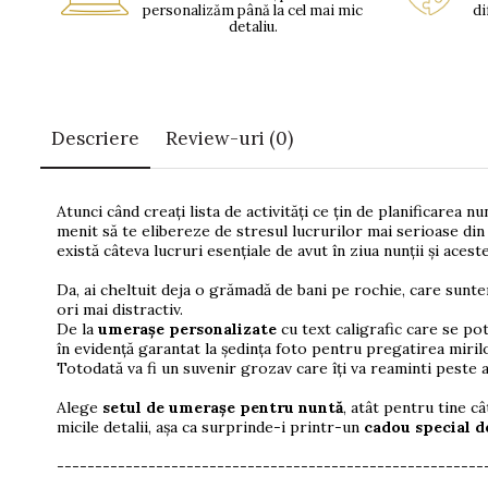
personalizăm până la cel mai mic
di
detaliu.
Descriere
Review-uri
(0)
Atunci când creați lista de activități ce țin de planificarea nun
menit să te elibereze de stresul lucrurilor mai serioase din 
există câteva lucruri esențiale de avut în ziua nunții și acest
Da, ai cheltuit deja o grămadă de bani pe rochie, care sunte
ori mai distractiv.
De la
umerașe personalizate
cu text caligrafic care se po
în evidență garantat la ședința foto pentru pregatirea miril
Totodată va fi un suvenir grozav care îți va reaminti peste ani
Alege
setul de umerașe pentru nuntă
, atât pentru tine câ
micile detalii, așa ca surprinde-i printr-un
cadou special d
--------------------------------------------------------