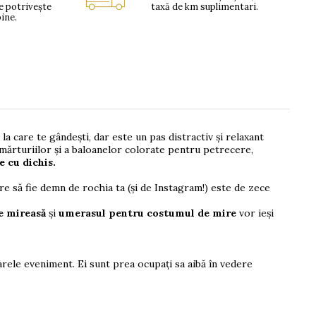
se potrivește
taxă de km suplimentari.
bine.
 la care te gândești, dar este un pas distractiv și relaxant
a mărturiilor și a baloanelor colorate pentru petrecere,
 cu dichis.
re să fie demn de rochia ta (și de Instagram!) este de zece
e mireasă
și
umerasul pentru costumul de mire
vor ieși
ele eveniment. Ei sunt prea ocupați sa aibă în vedere