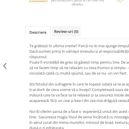
personalizăm până la cel mai mic
detaliu.
Review-uri
(0)
Descriere
Te grăbești în ultima vreme? Parcă nu iti mai ajunge timpul
Dacă sunteți prinși în vârtejul stresului și al responsabilităț
răspunsul.
Poate fi incredibil de greu să găsești timp pentru tine. De
să ne facem timp să ne relaxăm cu ceva frumos și simplu - 
ciocolată caldă cu multă spumă, sau de ce nu- un vin fiert.
Știi fotoliul din sufragerie în care te topesti odată ce te-ai 
ți-ai dorit de ceva vreme să o începi? Completează oaza de 
măsură care te va face sa te relaxezi și sa savurezi micile deta
acaparează, fă-ţi un ceai şi bea-l din cea mai drăguţă ceaşcă
Noi îți oferim șansa de a face o experiență unică din acest
tine. Savureaza magia ‘Visul de iarna’ încărcată cu nostalgi
în aerul curat din inima munților, mirosul de brad, textura
după o zi infrigurata.