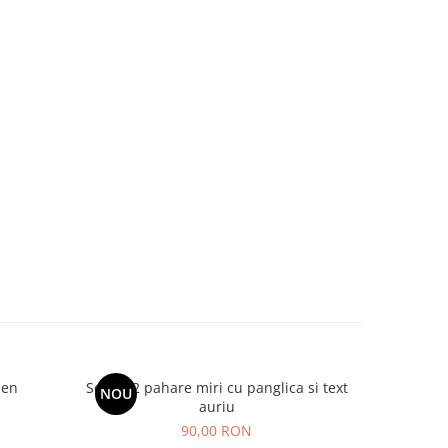
den
Set de 2 pahare miri cu panglica si text
Set de 2 u
NOU
auriu
90,00 RON