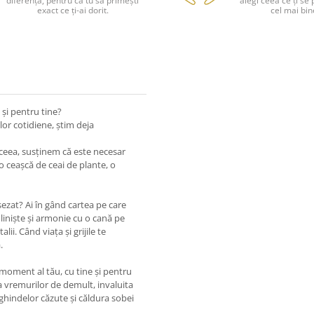
diferența, pentru ca tu să primești
alegi ceea ce ți se 
exact ce ți-ai dorit.
cel mai bin
 și pentru tine?
ilor cotidiene, știm deja
 aceea, susținem că este necesar
o ceașcă de ceai de plante, o
așezat? Ai în gând cartea pe care
liniște și armonie cu o cană pe
lii. Când viaţa și grijile te
.
 moment al tău, cu tine și pentru
a vremurilor de demult, invaluita
 ghindelor căzute și căldura sobei