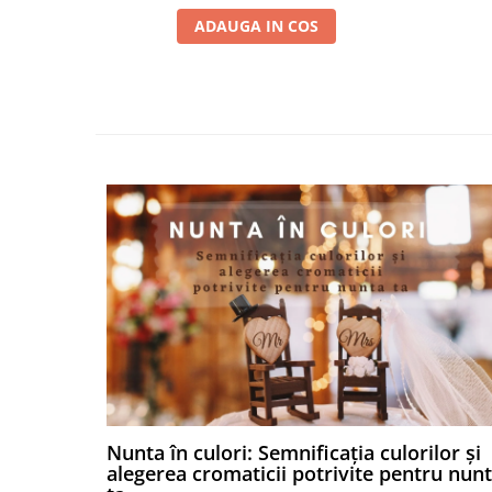
ADAUGA IN COS
Nunta în culori: Semnificația culorilor și
alegerea cromaticii potrivite pentru nun