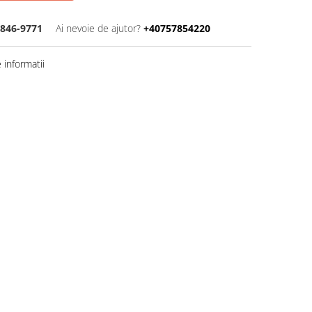
5846-9771
Ai nevoie de ajutor?
+40757854220
informatii