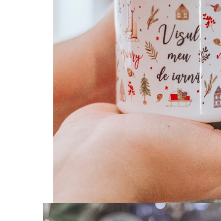
Invitații de botez
Plicuri pentru bani Botez
Accesorii și decor botez
Lumânări botez
Mărturii botez
Pahare botez
Toppers Candy bar
Trusouri botez
Etichete marturii botez