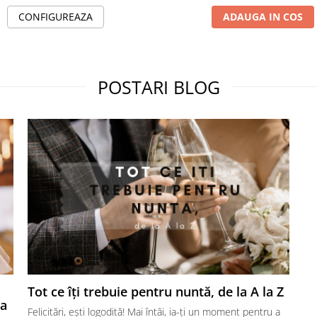
CONFIGUREAZA
ADAUGA IN COS
POSTARI BLOG
Tot ce îți trebuie pentru nuntă, de la A la Z
ta
Felicitări, ești logodită! Mai întâi, ia-ți un moment pentru a