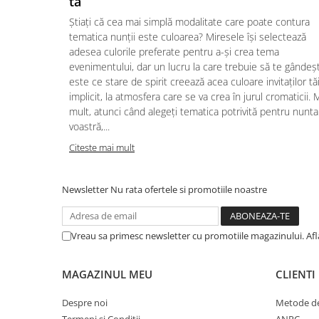
ta
Știați că cea mai simplă modalitate care poate contura
tematica nunții este culoarea? Miresele își selectează
adesea culorile preferate pentru a-și crea tema
evenimentului, dar un lucru la care trebuie să te gândeșt
este ce stare de spirit creează acea culoare invitaților tăi
implicit, la atmosfera care se va crea în jurul cromaticii. 
mult, atunci când alegeți tematica potrivită pentru nunta
voastră,...
Citeste mai mult
Newsletter
Nu rata ofertele si promotiile noastre
Vreau sa primesc newsletter cu promotiile magazinului. Af
MAGAZINUL MEU
CLIENTI
Despre noi
Metode de