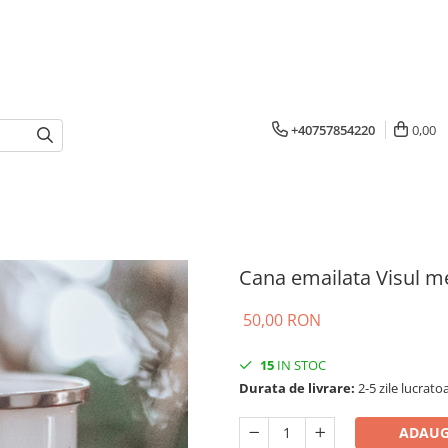
+40757854220
0,00
Cana emailata Visul m
50,00 RON
15
IN STOC
Durata de livrare:
2-5 zile lucrato
ADAUG