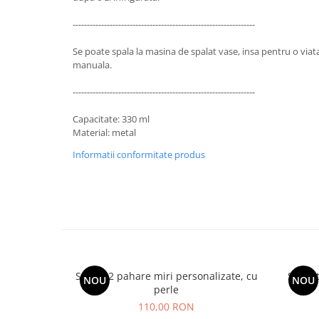
----------------------------------------------------------------
Se poate spala la masina de spalat vase, insa pentru o vi
manuala.
----------------------------------------------------------------
Capacitate: 330 ml
Material: metal
Informatii conformitate produs
Set de 2 pahare miri personalizate, cu
Suport
NOU
NOU
perle
110,00 RON