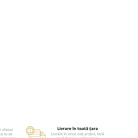
Livrare în toată țara
i sfaturi
ca tu să
Livrăm în orice colț al țării, fară