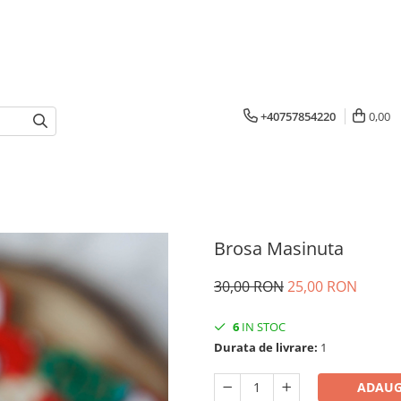
+40757854220
0,00
Brosa Masinuta
30,00 RON
25,00 RON
6
IN STOC
Durata de livrare:
1
ADAUG