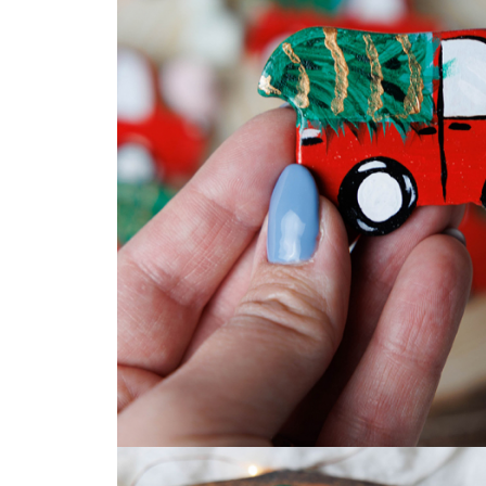
Invitații de botez
Plicuri pentru bani Botez
Accesorii și decor botez
Lumânări botez
Mărturii botez
Pahare botez
Toppers Candy bar
Trusouri botez
Etichete marturii botez