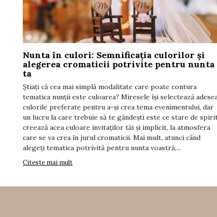
Nunta în culori: Semnificația culorilor și
alegerea cromaticii potrivite pentru nunta
ta
Știați că cea mai simplă modalitate care poate contura
tematica nunții este culoarea? Miresele își selectează adese
culorile preferate pentru a-și crea tema evenimentului, dar
un lucru la care trebuie să te gândești este ce stare de spiri
creează acea culoare invitaților tăi și implicit, la atmosfera
care se va crea în jurul cromaticii. Mai mult, atunci când
alegeți tematica potrivită pentru nunta voastră,...
Citeste mai mult