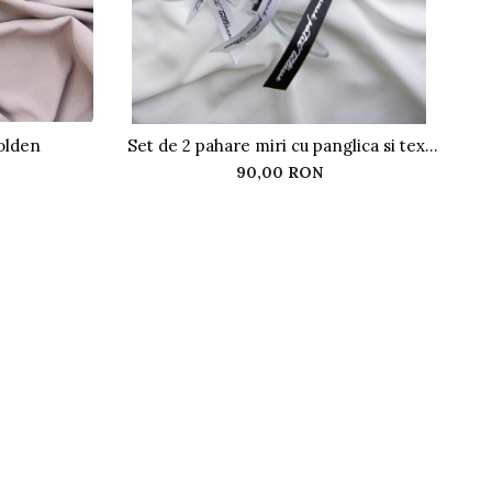
olden
Set de 2 pahare miri cu panglica si text
Set
auriu
90,00 RON