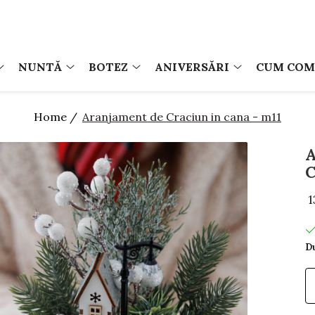
NUNTĂ
BOTEZ
ANIVERSĂRI
CUM CO
Home /
Aranjament de Craciun in cana - m11
C
1
Du