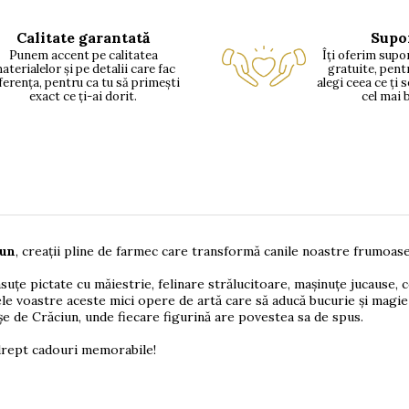
Calitate garantată
Supo
Punem accent pe calitatea
Îți oferim supor
aterialelor și pe detalii care fac
gratuite, pent
ferența, pentru ca tu să primești
alegi ceea ce ți 
exact ce ți-ai dorit.
cel mai 
iun
, creații pline de farmec care transformă canile noastre frumoase
suțe pictate cu măiestrie, felinare strălucitoare, mașinuțe jucause, 
le voastre aceste mici opere de artă care să aducă bucurie și magie î
șe de Crăciun, unde fiecare figurină are povestea sa de spus.
 drept cadouri memorabile!