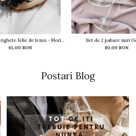
righete felie de lemn - Flori
Set de 2 pahare miri G
criogenate
65,00 RON
80,00 RON
Postari Blog