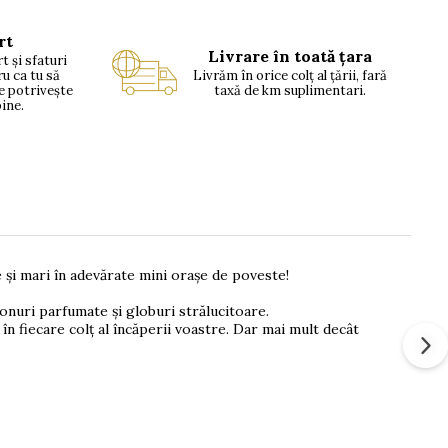
rt
Livrare în toată țara
t și sfaturi
ru ca tu să
Livrăm în orice colț al țării, fară
se potrivește
taxă de km suplimentari.
bine.
 și mari în adevărate mini orașe de poveste!
conuri parfumate și globuri strălucitoare.
n fiecare colț al încăperii voastre. Dar mai mult decât