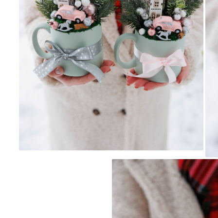
Invitații de botez
Plicuri pentru bani Botez
Accesorii și decor botez
Lumânări botez
Mărturii botez
Pahare botez
Toppers Candy bar
Trusouri botez
Etichete marturii botez