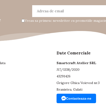
e
Vreau sa primesc newsletter cu promotiile magazinu
Date Comerciale
lata
Smartcraft Atelier SRL
J17/1338/2020
43291426
Grigore Ghica Voievod nr.3
Branistea, Galati
Contacteaza-ne