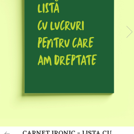
Invitații de botez
Plicuri pentru bani Botez
Accesorii și decor botez
Lumânări botez
Mărturii botez
Pahare botez
Toppers Candy bar
Trusouri botez
Etichete marturii botez
CARNET IRONIC - LISTA CU