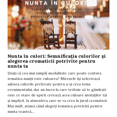
Nunta în culori: Semnificația culorilor și
T
alegerea cromaticii potrivite pentru
F
nunta ta
t
Știați că cea mai simplă modalitate care poate contura
î
tematica nunții este culoarea? Miresele își selectează
i
adesea culorile preferate pentru a-și crea tema
d
evenimentului, dar un lucru la care trebuie să te gândești
s
este ce stare de spirit creează acea culoare invitaților tăi
T
și implicit, la atmosfera care se va crea în jurul cromaticii.
C
Mai mult, atunci când alegeți tematica potrivită pentru
nunta voastră,...