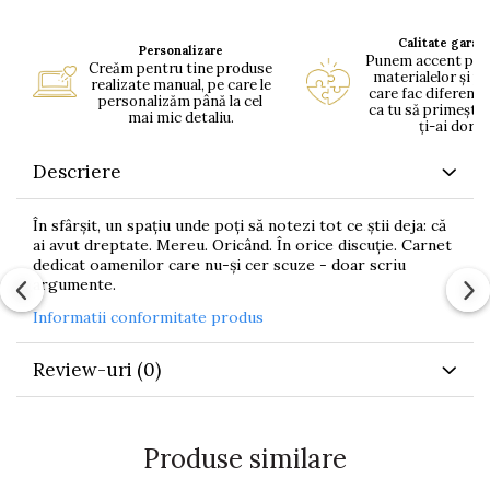
Calitate garan
Personalizare
Punem accent pe c
Creăm pentru tine produse
materialelor și pe
realizate manual, pe care le
care fac diferența
personalizăm până la cel
ca tu să primești 
mai mic detaliu.
ți-ai dorit.
Descriere
În sfârșit, un spațiu unde poți să notezi tot ce știi deja: că
ai avut dreptate. Mereu. Oricând. În orice discuție. Carnet
dedicat oamenilor care nu-și cer scuze - doar scriu
argumente.
Informatii conformitate produs
Review-uri
(0)
Produse similare