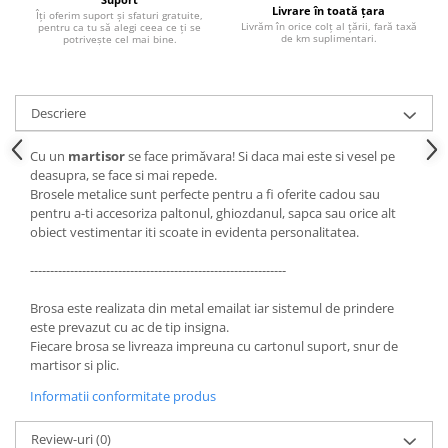
Livrare în toată țara
Îți oferim suport și sfaturi gratuite,
Livrăm în orice colț al țării, fară taxă
pentru ca tu să alegi ceea ce ți se
de km suplimentari.
potrivește cel mai bine.
Descriere
Cu un
martisor
se face primăvara! Si daca mai este si vesel pe
deasupra, se face si mai repede.
Brosele metalice sunt perfecte pentru a fi oferite cadou sau
pentru a-ti accesoriza paltonul, ghiozdanul, sapca sau orice alt
obiect vestimentar iti scoate in evidenta personalitatea.
----------------------------------------------------------------
Brosa este realizata din metal emailat iar sistemul de prindere
este prevazut cu ac de tip insigna.
Fiecare brosa se livreaza impreuna cu cartonul suport, snur de
martisor si plic.
Informatii conformitate produs
Review-uri
(0)