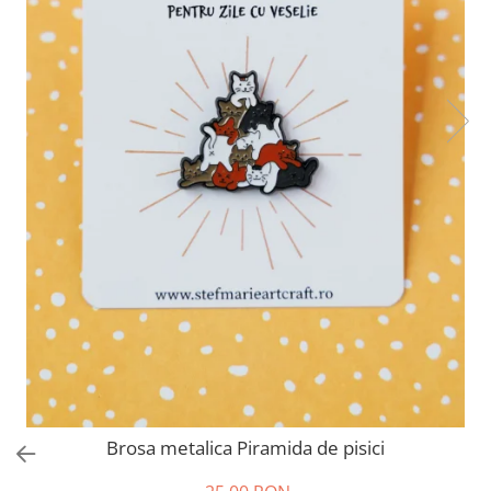
Invitații de botez
Plicuri pentru bani Botez
Accesorii și decor botez
Lumânări botez
Mărturii botez
Pahare botez
Toppers Candy bar
Trusouri botez
Etichete marturii botez
Brosa metalica Piramida de pisici