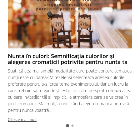
Nunta în culori: Semnificația culorilor și
alegerea cromaticii potrivite pentru nunta ta
Știați că cea mai simplă modalitate care poate contura tematica
nunții este culoarea? Miresele își selectează adesea culorile
preferate pentru a-și crea tema evenimentului, dar un lucru la
care trebuie să te gândești este ce stare de spirit creează acea
culoare invitaților tăi și implicit, la atmosfera care se va crea în
jurul cromaticii. Mai mult, atunci când alegeți tematica potrivită
pentru nunta voastră,...
Citeste mai mult