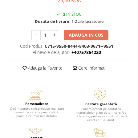
25,00 RON
2
IN STOC
Durata de livrare:
1-2 zile lucratoare
ADAUGA IN COS
Cod Produs:
C715-9550-8444-8403-9671--9551
Ai nevoie de ajutor?
+40757854220
Adauga la Favorite
Cere informatii
Personalizare
Calitate garantată
Creăm pentru tine produse realizate
Punem accent pe calitatea
manual, pe care le personalizăm
materialelor și pe detalii care fac
până la cel mai mic detaliu.
diferența, pentru ca tu să primești
exact ce ți-ai dorit.
Suport