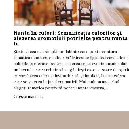
Nunta în culori: Semnificația culorilor și
alegerea cromaticii potrivite pentru nunta
ta
Știați că cea mai simplă modalitate care poate contura
tematica nunții este culoarea? Miresele își selectează adese
culorile preferate pentru a-și crea tema evenimentului, dar
un lucru la care trebuie să te gândești este ce stare de spiri
creează acea culoare invitaților tăi și implicit, la atmosfera
care se va crea în jurul cromaticii. Mai mult, atunci când
alegeți tematica potrivită pentru nunta voastră,...
Citeste mai mult