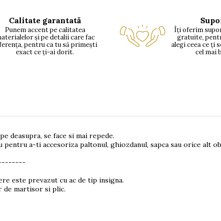
Calitate garantată
Supo
Punem accent pe calitatea
Îți oferim supor
aterialelor și pe detalii care fac
gratuite, pent
ferența, pentru ca tu să primești
alegi ceea ce ți 
exact ce ți-ai dorit.
cel mai 
 pe deasupra, se face si mai repede.
 pentru a-ti accesoriza paltonul, ghiozdanul, sapca sau orice alt ob
--------
ere este prevazut cu ac de tip insigna.
 de martisor si plic.