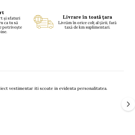
rt
Livrare în toată țara
t și sfaturi
ru ca tu să
Livrăm în orice colț al țării, fară
se potrivește
taxă de km suplimentari.
bine.
iect vestimentar iti scoate in evidenta personalitatea.