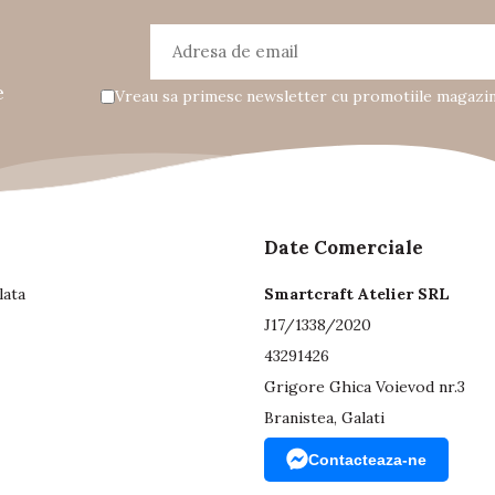
e
Vreau sa primesc newsletter cu promotiile magazinu
Date Comerciale
lata
Smartcraft Atelier SRL
J17/1338/2020
43291426
Grigore Ghica Voievod nr.3
Branistea, Galati
Contacteaza-ne