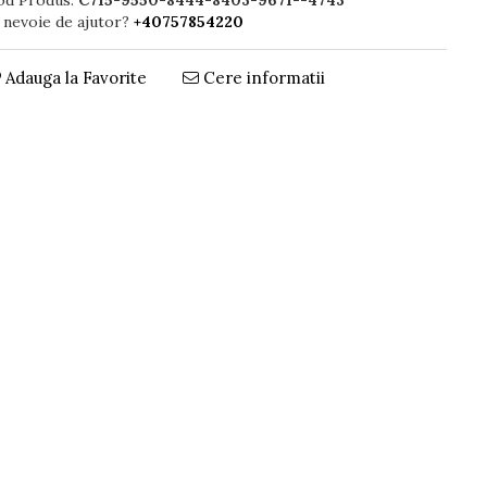
od Produs:
C715-9550-8444-8403-9671--4743
 nevoie de ajutor?
+40757854220
Adauga la Favorite
Cere informatii