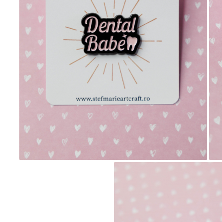
Invitații de botez
Plicuri pentru bani Botez
Accesorii și decor botez
Lumânări botez
Mărturii botez
Pahare botez
Toppers Candy bar
Trusouri botez
Etichete marturii botez