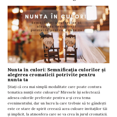
Nunta în culori: Semnificația culorilor și
T
alegerea cromaticii potrivite pentru
F
nunta ta
t
Știați că cea mai simplă modalitate care poate contura
î
tematica nunții este culoarea? Miresele își selectează
i
adesea culorile preferate pentru a-și crea tema
d
evenimentului, dar un lucru la care trebuie să te gândești
s
este ce stare de spirit creează acea culoare invitaților tăi
T
și implicit, la atmosfera care se va crea în jurul cromaticii.