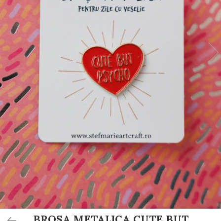
Invitații de botez
Plicuri pentru bani Botez
Accesorii și decor botez
Lumânări botez
Mărturii botez
Pahare botez
Toppers Candy bar
Trusouri botez
Etichete marturii botez
BROSA METALICA CUTE BUT