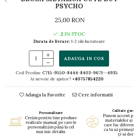
PSYCHO
25,00 RON
2
IN STOC
Durata de livrare:
1-2 zile lucratoare
ADAUGA IN COS
Cod Produs:
C715-9550-8444-8403-9671--4935
Ai nevoie de ajutor?
+40757854220
Adauga la Favorite
Cere informatii
Calitate garan
Personalizare
Punem accent pe c
Creăm pentru tine produse
materialelor și pe
realizate manual, pe care le
care fac diferența
personalizăm până la cel
ca tu să primești 
mai mic detaliu.
ți-ai dorit.