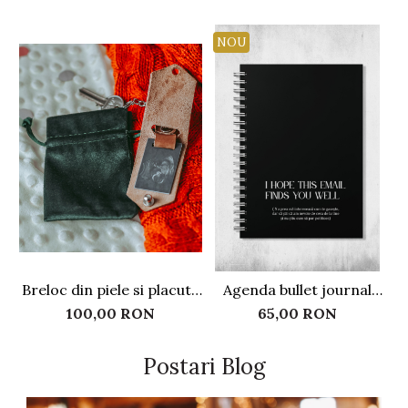
NOU
Breloc din piele si placuta
Agenda bullet journal
de inox, personalizat
pentru corporatisti - I
p
100,00 RON
65,00 RON
hope this email finds you
b
well
Postari Blog