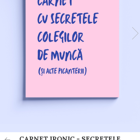
Invitații de botez
Plicuri pentru bani Botez
Accesorii și decor botez
Lumânări botez
Mărturii botez
Pahare botez
Toppers Candy bar
Trusouri botez
Etichete marturii botez
CARNET IRONIC - SECRETELE