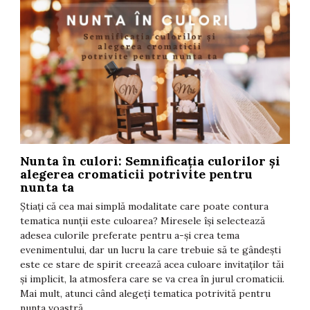
Nunta în culori: Semnificația culorilor și
T
alegerea cromaticii potrivite pentru
F
nunta ta
t
Știați că cea mai simplă modalitate care poate contura
î
tematica nunții este culoarea? Miresele își selectează
i
adesea culorile preferate pentru a-și crea tema
d
evenimentului, dar un lucru la care trebuie să te gândești
s
este ce stare de spirit creează acea culoare invitaților tăi
T
și implicit, la atmosfera care se va crea în jurul cromaticii.
C
Mai mult, atunci când alegeți tematica potrivită pentru
nunta voastră,...