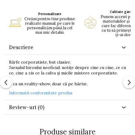
Calitate garan
Personalizare
Punem accent pe c
Creăm pentru tine produse
materialelor și pe
realizate manual, pe care le
care fac diferența
personalizăm până la cel
ca tu să primești 
mai mic detaliu.
ți-ai dorit.
Descriere
Bârfe corporatiste, but clasier.
Jurnalul biroului neoficial: notițe despre cine cu cine, ce cu
ce, cine a zis ce la cafea și micile mistere corporatiste.
E ca un reality-show, doar că pe hârtie.
Informatii conformitate produs
Review-uri
(0)
Produse similare