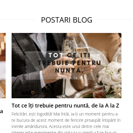
POSTARI BLOG
Tot ce îți trebuie pentru nuntă, de la A la Z
ta
Felicitări, ești logodită! Mai întâi, ia-ți un moment pentru a
te bucura de acest moment de fericire proaspăt întipărit în
inimile amândurora. Acesta este unul dintre cele mai
interesante evenimente din viața ta și meriți să te bucuri