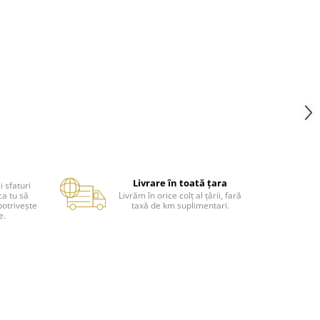
Livrare în toată țara
i sfaturi
ca tu să
Livrăm în orice colț al țării, fară
potrivește
taxă de km suplimentari.
e.