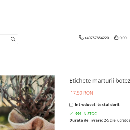
+40757854220
0,00
Etichete marturii botez
17,50 RON
Introduceti textul dorit
991
IN STOC
Durata de livrare:
2-5 zile lucrato