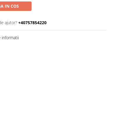
A IN COS
de ajutor?
+40757854220
informatii