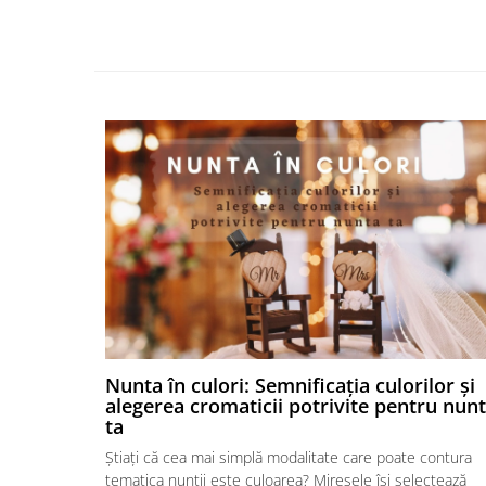
Nunta în culori: Semnificația culorilor și
alegerea cromaticii potrivite pentru nun
ta
Știați că cea mai simplă modalitate care poate contura
tematica nunții este culoarea? Miresele își selectează