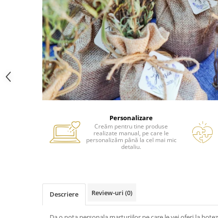
Personalizare
Creăm pentru tine produse
realizate manual, pe care le
personalizăm până la cel mai mic
detaliu.
Review-uri
(0)
Descriere
Da o nota personala marturiilor pe care le vei oferi la botez