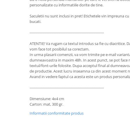
personalizate cu informatiile dorite de tine.
Saculetii nu sunt inclusi in pret! Etichetele vin impreuna cu
bucati.
----------------------------------------------------------------
ATENTIE! Va rugam ca textul introdus sa fie cu diacritice. D
vom face tot posibilul sa corectam.
In urma plasarii comenzii, va vom trimite pe e-mail varianta
dumneavoastra in maxim 48h. In acest punct, se pot face m
textul/font-urile folosite. Dupa acceptul final al dumneavoa
de productie. Acest lucru inseamna ca din acest moment nu
Avand in vedere faptul ca acesta este un produs personalizat
----------------------------------------------------------------
Dimensiune: 4x4 cm
Carton: mat, 300 gr.
Informatii conformitate produs