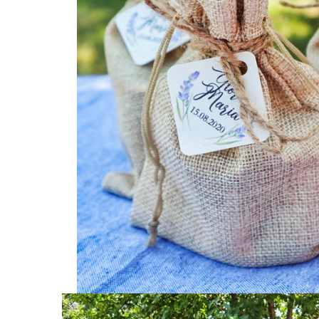
Invitații de botez
Plicuri pentru bani Botez
Accesorii și decor botez
Lumânări botez
Mărturii botez
Pahare botez
Toppers Candy bar
Trusouri botez
Etichete marturii botez