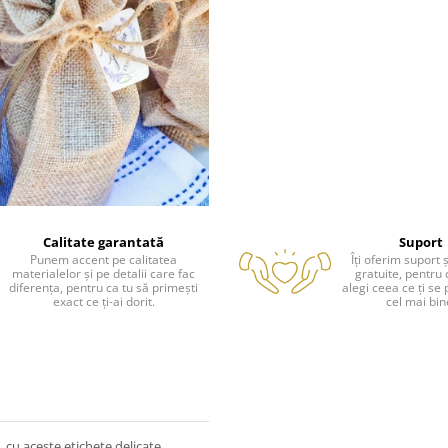
Calitate garantată
Suport
Punem accent pe calitatea
Îți oferim suport ș
materialelor și pe detalii care fac
gratuite, pentru 
diferența, pentru ca tu să primești
alegi ceea ce ți se 
exact ce ți-ai dorit.
cel mai bin
, cu aceste etichete delicate,